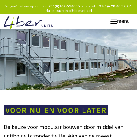
Vragen? Bel ons op kantoor:
+31(0)162-510005
of mobiel:
+31(0)6 20 00 92 27
.
Mailen naar:
info@liberunits.nl
menu
VOOR NU EN VOOR LATER
De keuze voor modulair bouwen door middel van
unitbouw is zonder twijfel één van de meest