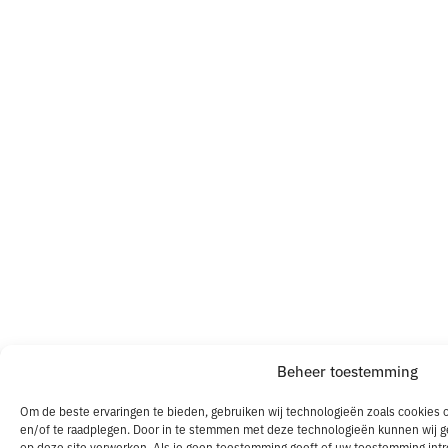
Beheer toestemming
Om de beste ervaringen te bieden, gebruiken wij technologieën zoals cookies o
en/of te raadplegen. Door in te stemmen met deze technologieën kunnen wij ge
op deze site verwerken. Als je geen toestemming geeft of uw toestemming intr