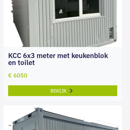
KCC 6x3 meter met keukenblok
en toilet
€ 6050
BEKIJK