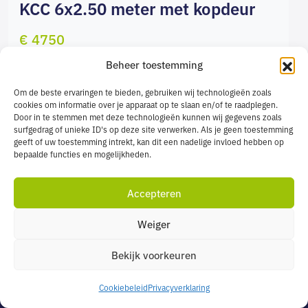
KCC 6x2.50 meter met kopdeur
€ 4750
Beheer toestemming
BEKIJK
Om de beste ervaringen te bieden, gebruiken wij technologieën zoals
cookies om informatie over je apparaat op te slaan en/of te raadplegen.
Door in te stemmen met deze technologieën kunnen wij gegevens zoals
surfgedrag of unieke ID's op deze site verwerken. Als je geen toestemming
geeft of uw toestemming intrekt, kan dit een nadelige invloed hebben op
bepaalde functies en mogelijkheden.
Accepteren
Weiger
Bekijk voorkeuren
Heb je nog vragen?
Cookiebeleid
Privacyverklaring
Je kan Ray bereiken via
sales@liberunits.nl
of
+31(0)162-510005