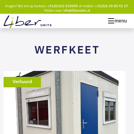
Vragen? Bel ons op kantoor:
+31(0)162-510005
of mobiel:
+31(0)6 20 00 92 27
.
Mailen naar:
info@liberunits.nl
menu
WERFKEET
Verhuurd