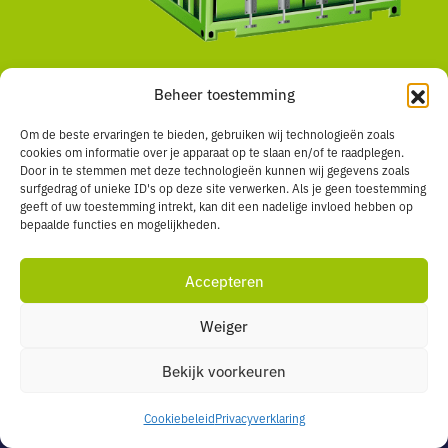
Duurzaamheid staat bij ons
Beheer toestemming
voorop
Om de beste ervaringen te bieden, gebruiken wij technologieën zoals
cookies om informatie over je apparaat op te slaan en/of te raadplegen.
Lees het hele verhaal over duurzaamheid bij Liber
Door in te stemmen met deze technologieën kunnen wij gegevens zoals
Units
surfgedrag of unieke ID's op deze site verwerken. Als je geen toestemming
geeft of uw toestemming intrekt, kan dit een nadelige invloed hebben op
bepaalde functies en mogelijkheden.
Accepteren
Weiger
Bekijk voorkeuren
MENU
Heb je nog vragen?
Cookiebeleid
Privacyverklaring
Verhuur units
Je kan Ray bereiken via
sales@liberunits.nl
of
+31(0)162-510005