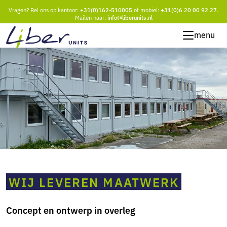
Vragen? Bel ons op kantoor:
+31(0)162-510005
of mobiel:
+31(0)6 20 00 92 27
.
Mailen naar:
info@liberunits.nl
menu
WIJ LEVEREN MAATWERK
Concept en ontwerp in overleg