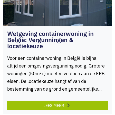
Wetgeving containerwoning in
België: Vergunningen &
locatiekeuze
Voor een containerwoning in België is bijna
altijd een omgevingsvergunning nodig. Grotere
woningen (50m²+) moeten voldoen aan de EPB-
eisen. De locatiekeuze hangt af van de
bestemming van de grond en gemeentelijke
voorschriften. Ook tijdelijke containerwoningen
vereisen vaak een vergunning. De kosten
LEES MEER
variëren van €10.000 tot €100.000+,