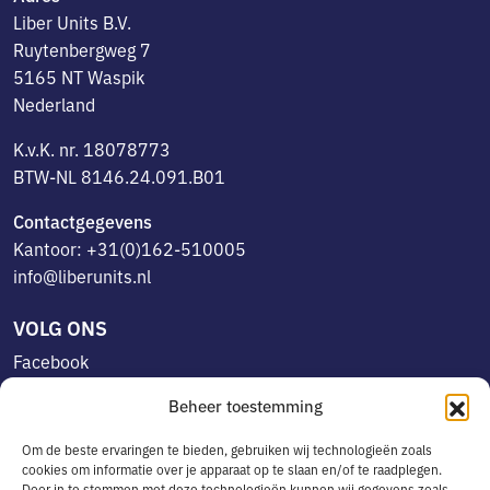
Liber Units B.V.
Ruytenbergweg 7
5165 NT Waspik
Nederland
K.v.K. nr. 18078773
BTW-NL 8146.24.091.B01
Contactgegevens
Kantoor: +31(0)162-510005
info@liberunits.nl
VOLG ONS
Facebook
Linkedin
Beheer toestemming
Instagram
Om de beste ervaringen te bieden, gebruiken wij technologieën zoals
cookies om informatie over je apparaat op te slaan en/of te raadplegen.
Door in te stemmen met deze technologieën kunnen wij gegevens zoals