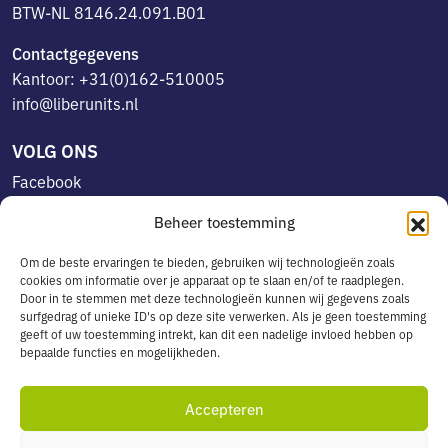
BTW-NL 8146.24.091.B01
Contactgegevens
Kantoor: +31(0)162-510005
info@liberunits.nl
VOLG ONS
Facebook
Linkedin
Beheer toestemming
Instagram
Om de beste ervaringen te bieden, gebruiken wij technologieën zoals
cookies om informatie over je apparaat op te slaan en/of te raadplegen.
Door in te stemmen met deze technologieën kunnen wij gegevens zoals
OVERIG
surfgedrag of unieke ID's op deze site verwerken. Als je geen toestemming
geeft of uw toestemming intrekt, kan dit een nadelige invloed hebben op
Algemene voorwaarden
bepaalde functies en mogelijkheden.
Privacyverklaring
Cookiebeleid
Accepteren
Leveringsservice in België