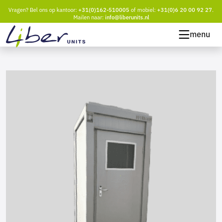
Vragen? Bel ons op kantoor:
+31(0)162-510005
of mobiel:
+31(0)6 20 00 92 27
.
Mailen naar:
info@liberunits.nl
menu