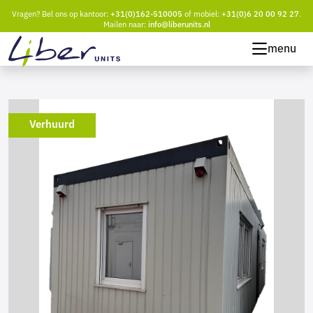
Vragen? Bel ons op kantoor:
+31(0)162-510005
of mobiel:
+31(0)6 20 00 92 27
.
Mailen naar:
info@liberunits.nl
menu
Verhuurd