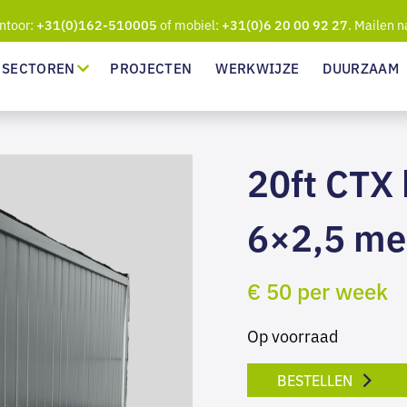
ntoor:
of mobiel:
. Mailen n
+31(0)162-510005
+31(0)6 20 00 92 27
SECTOREN
PROJECTEN
WERKWIJZE
DUURZAAM
20ft CTX
6×2,5 me
€ 50 per week
Op voorraad
BESTELLEN