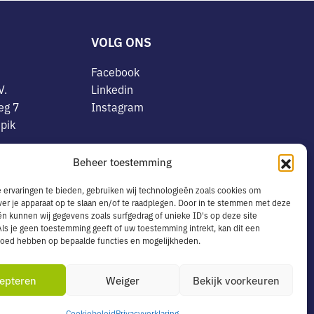
VOLG ONS
Facebook
V.
Linkedin
eg 7
Instagram
pik
OVERIG
Beheer toestemming
8078773
Algemene voorwaarden
.24.091.B01
ervaringen te bieden, gebruiken wij technologieën zoals cookies om
Privacyverklaring
ver je apparaat op te slaan en/of te raadplegen. Door in te stemmen met deze
vens
n kunnen wij gegevens zoals surfgedrag of unieke ID's op deze site
Cookiebeleid
ls je geen toestemming geeft of uw toestemming intrekt, kan dit een
(0)162-
Leveringsservice in België
vloed hebben op bepaalde functies en mogelijkheden.
s.nl
epteren
Weiger
Bekijk voorkeuren
Cookiebeleid
Privacyverklaring