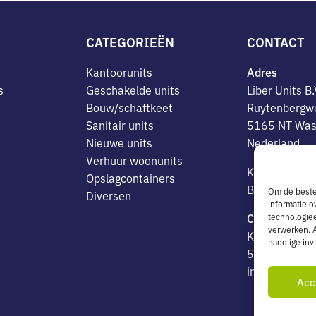
CATEGORIEËN
CONTACT
Kantoorunits
Adres
s
Geschakelde units
Liber Units B.
Bouw/schaftkeet
Ruytenbergw
Sanitair units
5165 NT Was
Nieuwe units
Nederland
Verhuur woonunits
K.v.K. nr. 1
Opslagcontainers
BTW-NL 8146
Om de beste 
Diversen
informatie o
Contactgege
technologieë
verwerken. A
Kantoor: +31
nadelige in
510005
info@liberunit
Acc