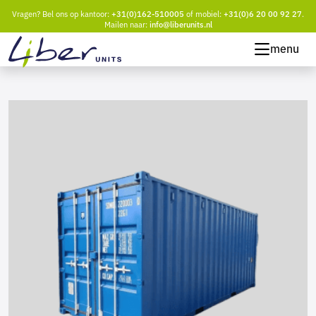
Vragen? Bel ons op kantoor:
+31(0)162-510005
of mobiel:
+31(0)6 20 00 92 27
.
Mailen naar:
info@liberunits.nl
menu