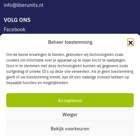
info@liberunits.nl
VOLG ONS
Facebook
Linkedin
Beheer toestemming
Instagram
Om de beste ervaringen te bieden, gebruiken wij technologieën zoals
cookies om informatie over je apparaat op te slaan en/of te raadplegen.
Door in te stemmen met deze technologieën kunnen wij gegevens zoals
OVERIG
surfgedrag of unieke ID's op deze site verwerken. Als je geen toestemming
geeft of uw toestemming intrekt, kan dit een nadelige invloed hebben op
Algemene voorwaarden
bepaalde functies en mogelijkheden.
Privacyverklaring
Cookiebeleid
Accepteren
Leveringsservice in België
Weiger
Bekijk voorkeuren
© 2026 All rights reserved. Liber Units