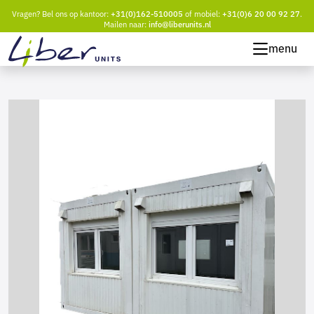
Vragen? Bel ons op kantoor:
+31(0)162-510005
of mobiel:
+31(0)6 20 00 92 27
.
Mailen naar:
info@liberunits.nl
menu