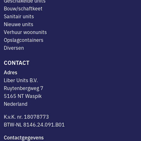
Geschakelde units
Bouw/schaftkeet
Sanitair units
Nieuwe units
Verhuur woonunits
Opslagcontainers
Diversen
CONTACT
Adres
Liber Units B.V.
Ruytenbergweg 7
5165 NT Waspik
Nederland
K.v.K. nr. 18078773
BTW-NL 8146.24.091.B01
Contactgegevens