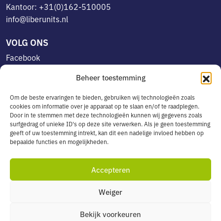
Kantoor: +31(0)162-510005
info@liberunits.nl
VOLG ONS
Facebook
Linkedin
Beheer toestemming
Instagram
Om de beste ervaringen te bieden, gebruiken wij technologieën zoals
cookies om informatie over je apparaat op te slaan en/of te raadplegen.
Door in te stemmen met deze technologieën kunnen wij gegevens zoals
OVERIG
surfgedrag of unieke ID's op deze site verwerken. Als je geen toestemming
geeft of uw toestemming intrekt, kan dit een nadelige invloed hebben op
Algemene voorwaarden
bepaalde functies en mogelijkheden.
Privacyverklaring
Cookiebeleid
Accepteren
Leveringsservice in België
Weiger
Bekijk voorkeuren