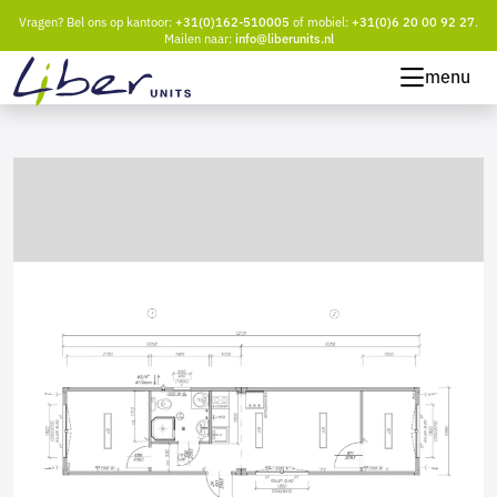
Vragen? Bel ons op kantoor:
+31(0)162-510005
of mobiel:
+31(0)6 20 00 92 27
.
Mailen naar:
info@liberunits.nl
menu