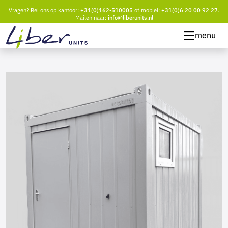
Vragen? Bel ons op kantoor:
+31(0)162-510005
of mobiel:
+31(0)6 20 00 92 27
.
Mailen naar:
info@liberunits.nl
menu