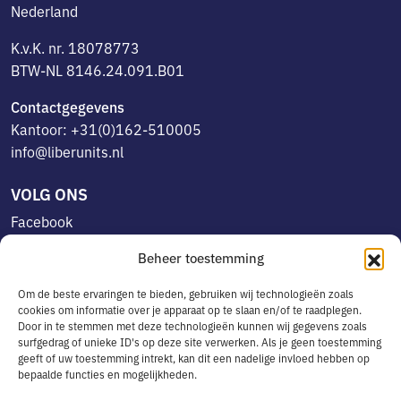
Nederland
K.v.K. nr. 18078773
BTW-NL 8146.24.091.B01
Contactgegevens
Kantoor: +31(0)162-510005
info@liberunits.nl
VOLG ONS
Facebook
Linkedin
Beheer toestemming
Instagram
Om de beste ervaringen te bieden, gebruiken wij technologieën zoals
cookies om informatie over je apparaat op te slaan en/of te raadplegen.
Door in te stemmen met deze technologieën kunnen wij gegevens zoals
OVERIG
surfgedrag of unieke ID's op deze site verwerken. Als je geen toestemming
geeft of uw toestemming intrekt, kan dit een nadelige invloed hebben op
Algemene voorwaarden
bepaalde functies en mogelijkheden.
Privacyverklaring