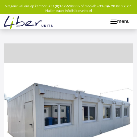
Vragen? Bel ons op kantoor:
+31(0)162-510005
of mobiel:
+31(0)6 20 00 92 27
.
Mailen naar:
info@liberunits.nl
menu