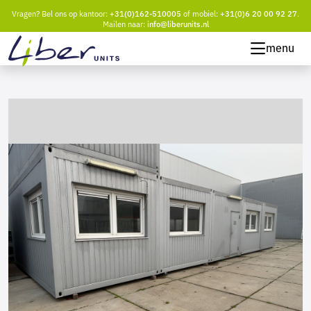
Vragen? Bel ons op kantoor:
+31(0)162-510005
of mobiel:
+31(0)6 20 00 92 27
.
Mailen naar:
info@liberunits.nl
menu