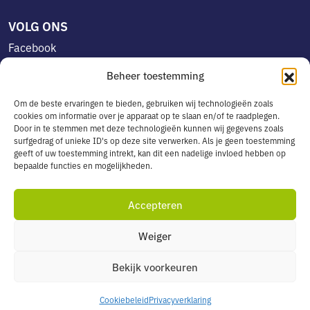
VOLG ONS
Facebook
Linkedin
Beheer toestemming
Instagram
Om de beste ervaringen te bieden, gebruiken wij technologieën zoals
cookies om informatie over je apparaat op te slaan en/of te raadplegen.
Door in te stemmen met deze technologieën kunnen wij gegevens zoals
OVERIG
surfgedrag of unieke ID's op deze site verwerken. Als je geen toestemming
geeft of uw toestemming intrekt, kan dit een nadelige invloed hebben op
Algemene voorwaarden
bepaalde functies en mogelijkheden.
Privacyverklaring
Cookiebeleid
Accepteren
Leveringsservice in België
Weiger
Bekijk voorkeuren
© 2026 All rights reserved. Liber Units
Heb je nog vragen?
Cookiebeleid
Privacyverklaring
Website by WebVrind