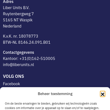
Adres
Liber Units B.V.
Ruytenbergweg 7
5165 NT Waspik
Nederland
K.v.K. nr. 18078773
BTW-NL 8146.24.091.B01
Contactgegevens
Kantoor: +31(0)162-510005
info@liberunits.nl
VOLG ONS
Facebook
Linkedin
Beheer toestemming
Instagram
Om de beste ervaringen te bieden, gebruiken wij technologieën zoals
cookies om informatie over je apparaat op te slaan en/of te raadplegen.