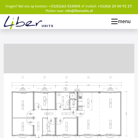
Vragen? Bel ons op kantoor:
+31(0)162-510005
of mobiel:
+31(0)6 20 00 92 27
.
Mailen naar:
info@liberunits.nl
menu