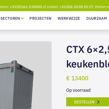
ntoor:
of mobiel:
. Mailen n
+31(0)162-510005
+31(0)6 20 00 92 27
SECTOREN
PROJECTEN
WERKWIJZE
DUURZAAM
CTX 6×2,
keukenblo
€ 13400
Op voorraad
BESTELLEN