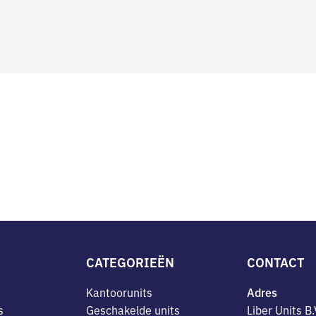
CATEGORIEËN
CONTACT
Kantoorunits
Adres
s
Geschakelde units
Liber Units B.