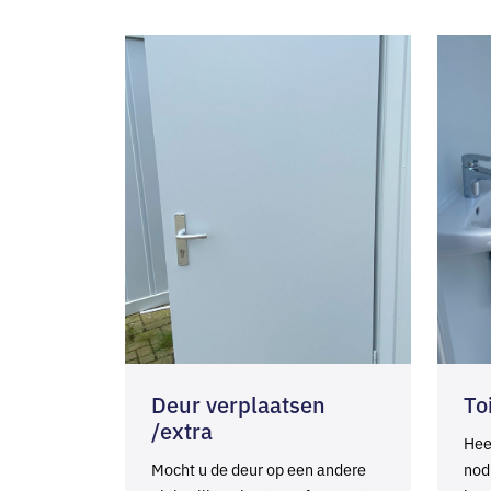
Deur verplaatsen
To
/extra
Hee
Mocht u de deur op een andere
nod