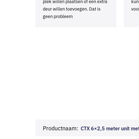
plek willen plaatsen of een extra
kun
deur willen toevoegen. Dat is
voo
geen probleem
Productnaam:
CTX 6×2,5 meter unit met