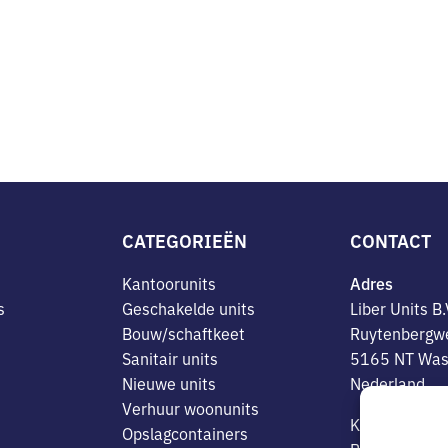
CATEGORIEËN
CONTACT
Kantoorunits
Adres
s
Geschakelde units
Liber Units B.
Bouw/schaftkeet
Ruytenbergw
Sanitair units
5165 NT Was
Nieuwe units
Nederland
Verhuur woonunits
K.v.K. nr. 1
Opslagcontainers