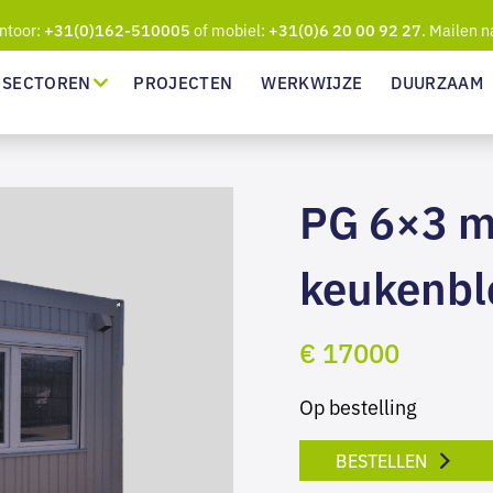
ntoor:
of mobiel:
. Mailen n
+31(0)162-510005
+31(0)6 20 00 92 27
SECTOREN
PROJECTEN
WERKWIJZE
DUURZAAM
PG 6×3 m
keukenblo
€ 17000
Op bestelling
BESTELLEN