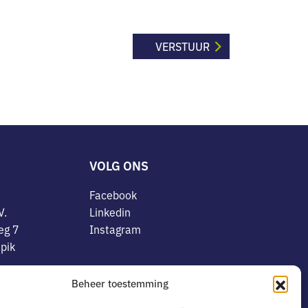
VOLG ONS
Facebook
V.
Linkedin
eg 7
Instagram
pik
OVERIG
Beheer toestemming
8078773
Algemene voorwaarden