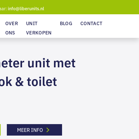
aar:
info@liberunits.nl
OVER
UNIT
BLOG
CONTACT
ONS
VERKOPEN
eter unit met
k & toilet
MEER INFO