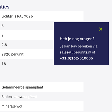
ties
Lichtgrijs RAL 7035
6
✕
3
Heb je nog vragen?
2.8
Je kan Ray bereiken via
of
sales@liberunits.nl
3320 per unit
+31(0)162-510005
18
Gelamineerde spaanplaat
Stalen damwandplaat
Minerale wol