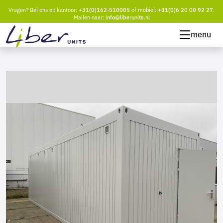
Vragen? Bel ons op kantoor:
+31(0)162-510005
of mobiel:
+31(0)6 20 00 92 27
.
Mailen naar:
info@liberunits.nl
menu