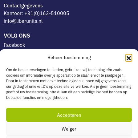
Contactgegevens
Kantoor: +31(0)162-510005
info@liberunits.nl
VOLG ONS
Facebook
Linkedin
Beheer toestemming
Instagram
Om de beste ervaringen te bieden, gebruiken wij technologieën zoals
cookies om informatie over je apparaat op te slaan en/of te raadplegen.
Door in te stemmen met deze technologieën kunnen wij gegevens zoals
OVERIG
surfgedrag of unieke ID's op deze site verwerken. Als je geen toestemming
geeft of uw toestemming intrekt, kan dit een nadelige invloed hebben op
Algemene voorwaarden
bepaalde functies en mogelijkheden.
Privacyverklaring
Cookiebeleid
Accepteren
Leveringsservice in België
Weiger