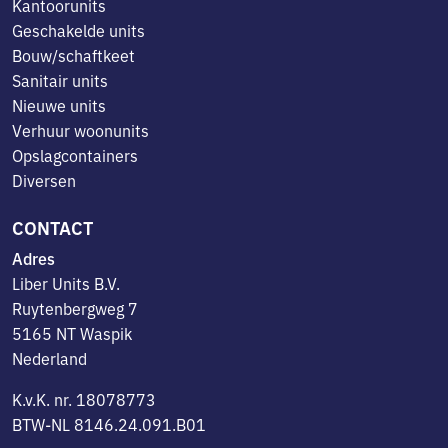
Kantoorunits
Geschakelde units
Bouw/schaftkeet
Sanitair units
Nieuwe units
Verhuur woonunits
Opslagcontainers
Diversen
CONTACT
Adres
Liber Units B.V.
Ruytenbergweg 7
5165 NT Waspik
Nederland
K.v.K. nr. 18078773
BTW-NL 8146.24.091.B01