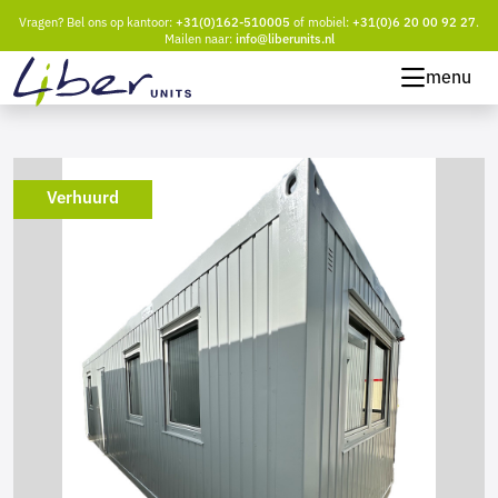
Vragen? Bel ons op kantoor:
+31(0)162-510005
of mobiel:
+31(0)6 20 00 92 27
.
Mailen naar:
info@liberunits.nl
menu
Verhuurd