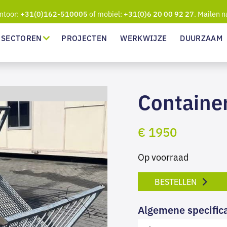
ntoor:
of mobiel:
. Mailen n
+31(0)162-510005
+31(0)6 20 00 92 27
SECTOREN
PROJECTEN
WERKWIJZE
DUURZAAM
Container
€ 1950
Op voorraad
BESTELLEN
Algemene specifica