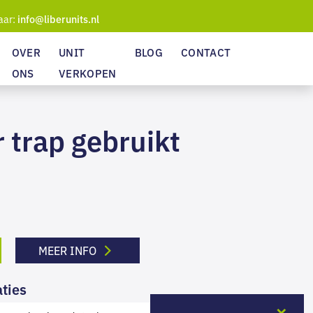
aar:
info@liberunits.nl
OVER
UNIT
BLOG
CONTACT
ONS
VERKOPEN
 trap gebruikt
MEER INFO
ties
✕