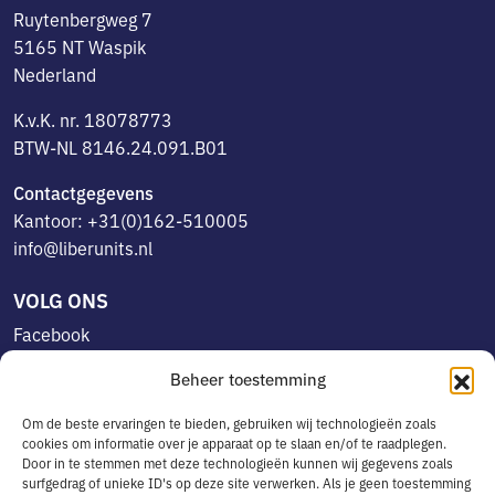
Ruytenbergweg 7
5165 NT Waspik
Nederland
K.v.K. nr. 18078773
BTW-NL 8146.24.091.B01
Contactgegevens
Kantoor: +31(0)162-510005
info@liberunits.nl
VOLG ONS
Facebook
Linkedin
Beheer toestemming
Instagram
Om de beste ervaringen te bieden, gebruiken wij technologieën zoals
cookies om informatie over je apparaat op te slaan en/of te raadplegen.
Door in te stemmen met deze technologieën kunnen wij gegevens zoals
OVERIG
surfgedrag of unieke ID's op deze site verwerken. Als je geen toestemming