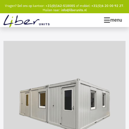
Vragen? Bel ons op kantoor:
+31(0)162-510005
of mobiel:
+31(0)6 20 00 92 27
.
Mailen naar:
info@liberunits.nl
menu