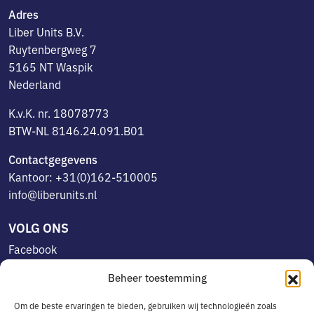
Adres
Liber Units B.V.
Ruytenbergweg 7
5165 NT Waspik
Nederland
K.v.K. nr. 18078773
BTW-NL 8146.24.091.B01
Contactgegevens
Kantoor: +31(0)162-510005
info@liberunits.nl
VOLG ONS
Facebook
Linkedin
Beheer toestemming
Instagram
Om de beste ervaringen te bieden, gebruiken wij technologieën zoals