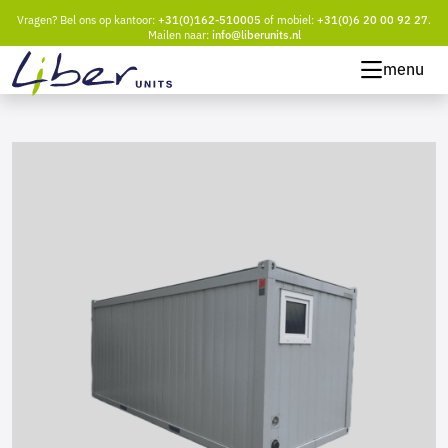
Vragen? Bel ons op kantoor:
+31(0)162-510005
of mobiel:
+31(0)6 20 00 92 27
.
Mailen naar:
info@liberunits.nl
menu