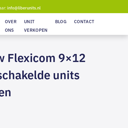
aar:
info@liberunits.nl
OVER
UNIT
BLOG
CONTACT
ONS
VERKOPEN
 Flexicom 9×12
schakelde units
en