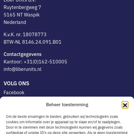
Ruytenbergweg 7
5165 NT Waspik
Nederland
K.v.K. nr. 18078773
BTW-NL 8146.24.091.B01
Contactgegevens
Kantoor: +31(0)162-510005
info@liberunits.nl
VOLG ONS
Facebook
Linkedin
Beheer toestemming
Instagram
Om de beste ervaringen te bieden, gebruiken wij technologieën zoals
cookies om informatie over je apparaat op te slaan en/of te raadplegen.
Door in te stemmen met deze technologieën kunnen wij gegevens zoals
OVERIG
surfgedrag of unieke ID's op deze site verwerken. Als je geen toestemming