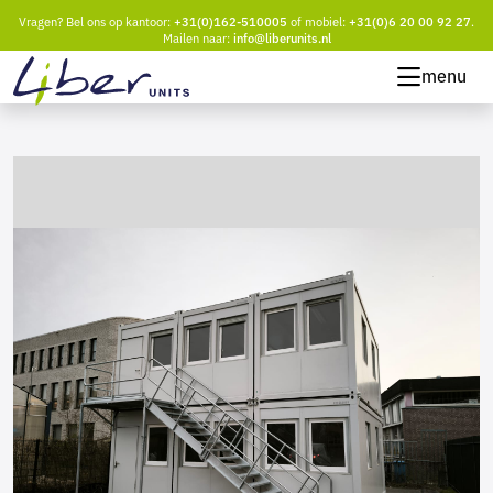
Vragen? Bel ons op kantoor:
+31(0)162-510005
of mobiel:
+31(0)6 20 00 92 27
.
Mailen naar:
info@liberunits.nl
menu