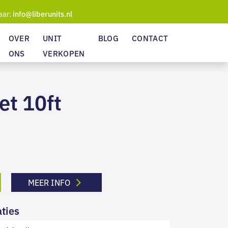
aar:
info@liberunits.nl
OVER
UNIT
BLOG
CONTACT
ONS
VERKOPEN
et 10ft
MEER INFO
ties