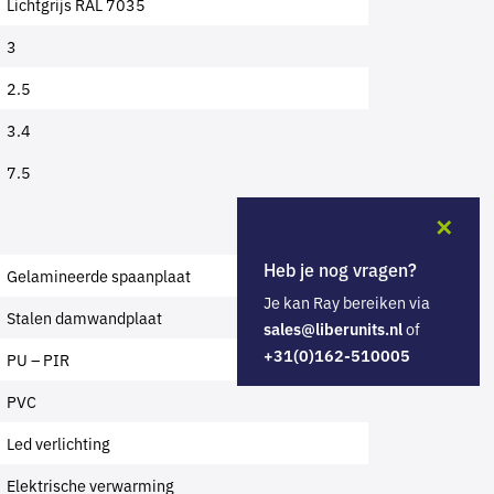
Lichtgrijs RAL 7035
3
2.5
3.4
7.5
✕
Heb je nog vragen?
Gelamineerde spaanplaat
Je kan Ray bereiken via
Stalen damwandplaat
of
sales@liberunits.nl
+31(0)162-510005
PU – PIR
PVC
Led verlichting
Elektrische verwarming