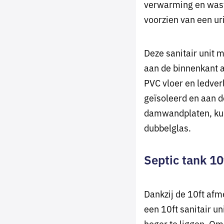
verwarming en wasta
voorzien van een ur
Deze sanitair unit 
aan de binnenkant 
PVC vloer en ledverl
geïsoleerd en aan d
damwandplaten, kun
dubbelglas.
Septic tank 10
Dankzij de 10ft afm
een 10ft sanitair u
hoger te liggen. Om