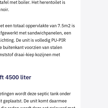
fel met boiler. Het herentoilet is
inoir.
met een totaal oppervlakte van 7.5m2 is
afgewerkt met sandwichpanelen, een
ichting. De unit is volledig PU-PIR
e buitenkant voorzien van stalen
ststof draai-kiep kozijnen met
ft 4500 liter
etingen wordt deze septic tank onder
nit geplaatst. De unit komt daarmee
 die reden wordt deze set geleverd met