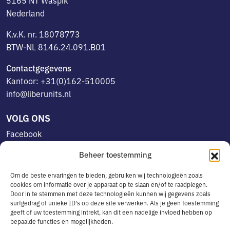
5165 NT Waspik
Nederland
K.v.K. nr. 18078773
BTW-NL 8146.24.091.B01
Contactgegevens
Kantoor: +31(0)162-510005
info@liberunits.nl
VOLG ONS
Facebook
Linkedin
Beheer toestemming
Instagram
Om de beste ervaringen te bieden, gebruiken wij technologieën zoals
cookies om informatie over je apparaat op te slaan en/of te raadplegen.
Door in te stemmen met deze technologieën kunnen wij gegevens zoals
OVERIG
surfgedrag of unieke ID's op deze site verwerken. Als je geen toestemming
geeft of uw toestemming intrekt, kan dit een nadelige invloed hebben op
Algemene voorwaarden
bepaalde functies en mogelijkheden.