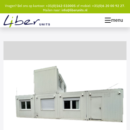
Vragen? Bel ons op kantoor:
+31(0)162-510005
of mobiel:
+31(0)6 20 00 92 27
.
Mailen naar:
info@liberunits.nl
menu