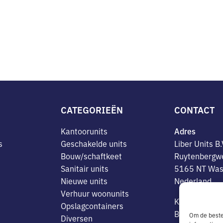
CATEGORIEËN
CONTACT
Kantoorunits
Adres
s
Geschakelde units
Liber Units B.
Bouw/schaftkeet
Ruytenbergw
Sanitair units
5165 NT Was
Nieuwe units
Nederland
Verhuur woonunits
K.v.K. nr. 1
Opslagcontainers
BTW-NL 8146
Om de beste 
Diversen