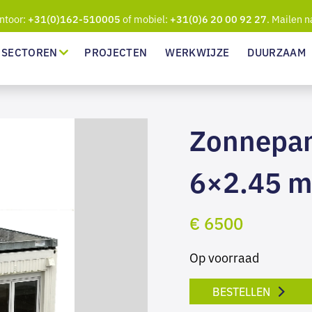
ntoor:
of mobiel:
. Mailen n
+31(0)162-510005
+31(0)6 20 00 92 27
SECTOREN
PROJECTEN
WERKWIJZE
DUURZAAM
Zonnepan
6×2.45 m
€ 6500
Op voorraad
BESTELLEN