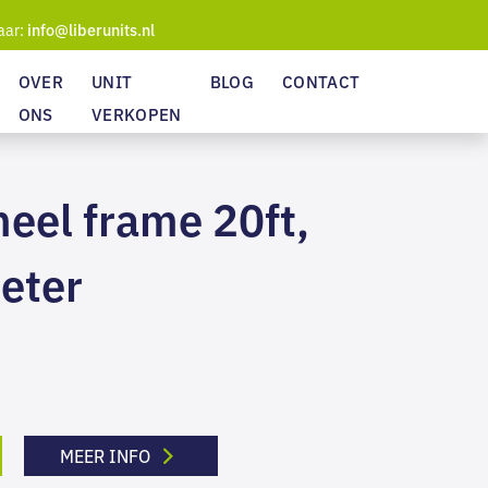
aar:
info@liberunits.nl
OVER
UNIT
BLOG
CONTACT
ONS
VERKOPEN
eel frame 20ft,
eter
MEER INFO