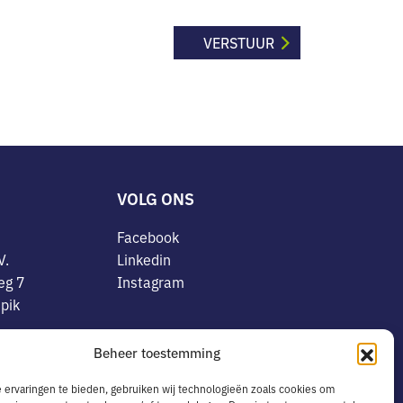
VOLG ONS
Facebook
V.
Linkedin
eg 7
Instagram
pik
OVERIG
Beheer toestemming
8078773
Algemene voorwaarden
.24.091.B01
ervaringen te bieden, gebruiken wij technologieën zoals cookies om
Privacyverklaring