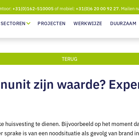
ntoor:
of mobiel:
. Mailen n
+31(0)162-510005
+31(0)6 20 00 92 27
SECTOREN
PROJECTEN
WERKWIJZE
DUURZAAM
TERUG
unit zijn waarde? Expert
ijke huisvesting te dienen. Bijvoorbeeld op het moment 
 er sprake is van een noodsituatie als gevolg van brand