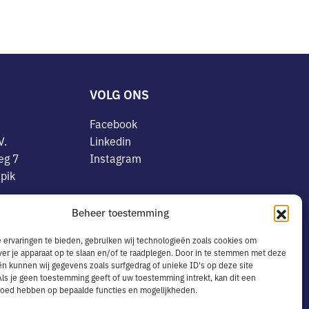
VOLG ONS
Facebook
V.
Linkedin
eg 7
Instagram
pik
OVERIG
Beheer toestemming
8078773
Algemene voorwaarden
.24.091.B01
ervaringen te bieden, gebruiken wij technologieën zoals cookies om
Privacyverklaring
ver je apparaat op te slaan en/of te raadplegen. Door in te stemmen met deze
vens
n kunnen wij gegevens zoals surfgedrag of unieke ID's op deze site
Cookiebeleid
ls je geen toestemming geeft of uw toestemming intrekt, kan dit een
(0)162-
Leveringsservice in België
vloed hebben op bepaalde functies en mogelijkheden.