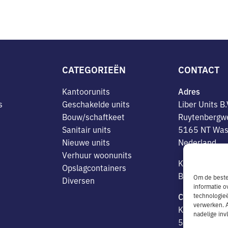
CATEGORIEËN
CONTACT
Kantoorunits
Adres
s
Geschakelde units
Liber Units B.
Bouw/schaftkeet
Ruytenbergw
Sanitair units
5165 NT Was
Nieuwe units
Nederland
Verhuur woonunits
K.v.K. nr. 1
Opslagcontainers
BTW-NL 8146
Om de beste 
Diversen
informatie o
Contactgege
technologieë
verwerken. A
Kantoor: +31
nadelige in
510005