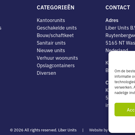
CATEGORIEËN
CONTACT
Kantoorunits
Adres
s
Geschakelde units
Liber Units B.
Bouw/schaftkeet
Ruytenbergw
Sanitair units
5165 NT Was
Nieuwe units
Nederland
Verhuur woonunits
K.v.K. nr. 1
Opslagcontainers
BTW-NL 8146
Om de beste 
Diversen
informatie o
Contactgege
technologieë
verwerken. A
Kantoor: +31
nadelige in
510005
info@liberunit
Acc
© 2026 All rights reserved. Liber Units
|
Website by WebVrind