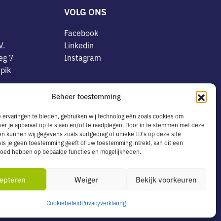
VOLG ONS
Facebook
V.
Linkedin
eg 7
Instagram
pik
OVERIG
Beheer toestemming
8078773
Algemene voorwaarden
.24.091.B01
ervaringen te bieden, gebruiken wij technologieën zoals cookies om
Privacyverklaring
ver je apparaat op te slaan en/of te raadplegen. Door in te stemmen met deze
vens
n kunnen wij gegevens zoals surfgedrag of unieke ID's op deze site
Cookiebeleid
ls je geen toestemming geeft of uw toestemming intrekt, kan dit een
(0)162-
Leveringsservice in België
vloed hebben op bepaalde functies en mogelijkheden.
s.nl
epteren
Weiger
Bekijk voorkeuren
Cookiebeleid
Privacyverklaring