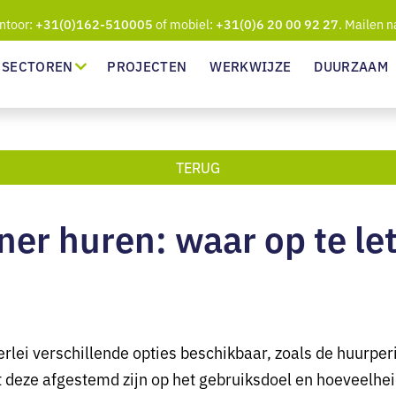
ntoor:
of mobiel:
. Mailen n
+31(0)162-510005
+31(0)6 20 00 92 27
SECTOREN
PROJECTEN
WERKWIJZE
DUURZAAM
TERUG
er huren: waar op te le
erlei verschillende opties beschikbaar, zoals de huurper
at deze afgestemd zijn op het gebruiksdoel en hoeveelhei