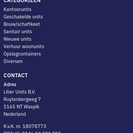
Kantoorunits
Geschakelde units
Bouw/schaftkeet
Sanitair units
Nieuwe units
Verhuur woonunits
Opslagcontainers
Diversen
CONTACT
Adres
Liber Units B.V.
Ruytenbergweg 7
5165 NT Waspik
Nederland
K.v.K. nr. 18078773