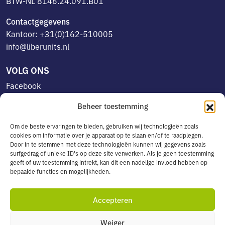
BTW-NL 8146.24.091.B01
Contactgegevens
Kantoor: +31(0)162-510005
info@liberunits.nl
VOLG ONS
Facebook
Linkedin
Beheer toestemming
Instagram
Om de beste ervaringen te bieden, gebruiken wij technologieën zoals
cookies om informatie over je apparaat op te slaan en/of te raadplegen.
Door in te stemmen met deze technologieën kunnen wij gegevens zoals
OVERIG
surfgedrag of unieke ID's op deze site verwerken. Als je geen toestemming
geeft of uw toestemming intrekt, kan dit een nadelige invloed hebben op
Algemene voorwaarden
bepaalde functies en mogelijkheden.
Privacyverklaring
Cookiebeleid
Accepteren
Leveringsservice in België
Weiger