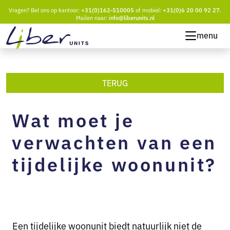
Vragen? Bel ons op kantoor:
+31(0)162-510005
of mobiel:
+31(0)6 20 00 92 27
.
Mailen naar:
info@liberunits.nl
menu
TERUG
Wat moet je
verwachten van een
tijdelijke woonunit?
Een tijdelijke woonunit biedt natuurlijk niet de